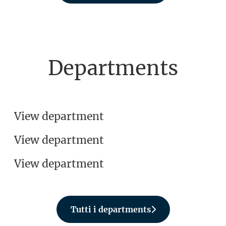
Departments
Medici veterinari
Tirocini e collaborazioni a
Tecnici veterinari
tempo determinato: per
View department
veterinari
View department
View department
Tutti i departments