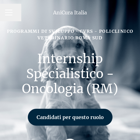
AniCura Italia
MENU CARRIERA
Condividi la pagina
PROGRAMMI DI SVILUPPO
·
CVRS - POLICLINICO
VETERINARIO ROMA SUD
Internship
Specialistico -
Oncologia (RM)
Candidati per questo ruolo