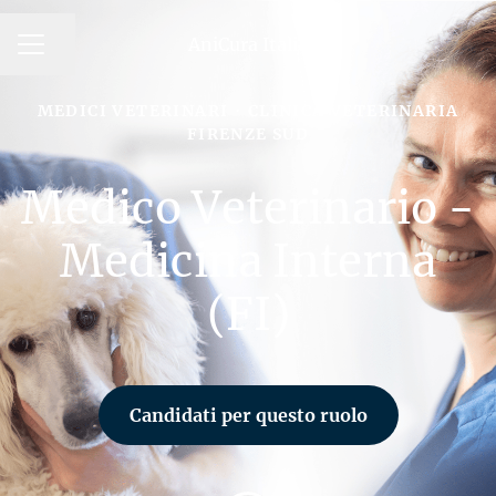
AniCura Italia
MENU CARRIERA
Condividi la pagina
MEDICI VETERINARI
·
CLINICA VETERINARIA
FIRENZE SUD
Medico Veterinario -
Medicina Interna
(FI)
Candidati per questo ruolo