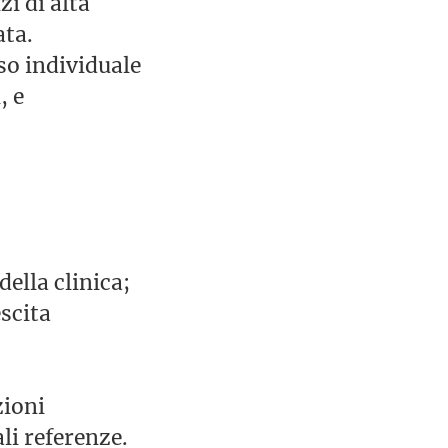
zi di alta
ata.
rso individuale
, e
 della clinica;
scita
zioni
ali referenze.