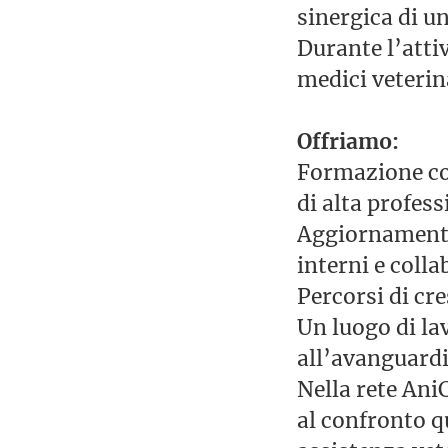
sinergica di u
Durante l’attiv
medici veterina
Offriamo:
Formazione con
di alta profess
Aggiornamento 
interni e coll
Percorsi di cr
Un luogo di la
all’avanguardi
Nella rete AniC
al confronto q