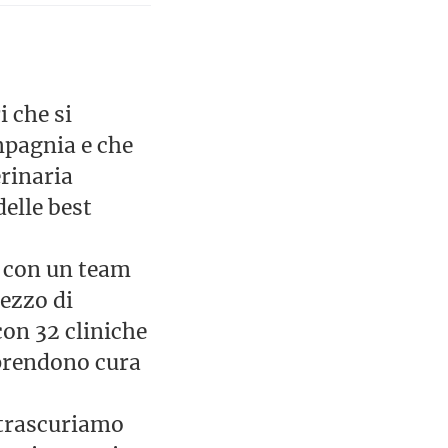
i che si
mpagnia e che
erinaria
delle best
, con un team
mezzo di
con 32 cliniche
 prendono cura
n trascuriamo