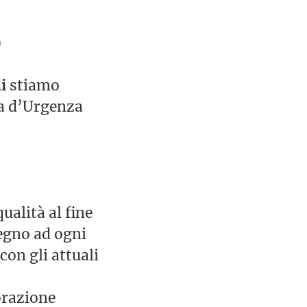
)
i
stiamo
na d’Urgenza
ualità al fine
tegno ad ogni
con gli attuali
orazione