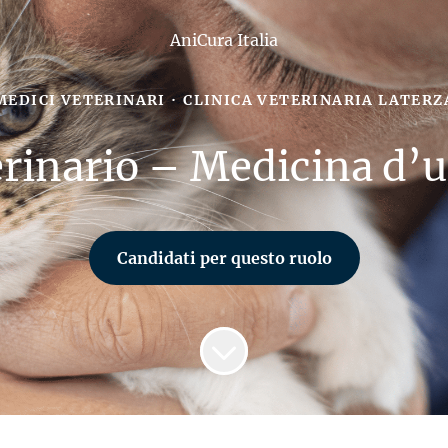
AniCura Italia
MEDICI VETERINARI
·
CLINICA VETERINARIA LATERZ
rinario – Medicina d’
Candidati per questo ruolo